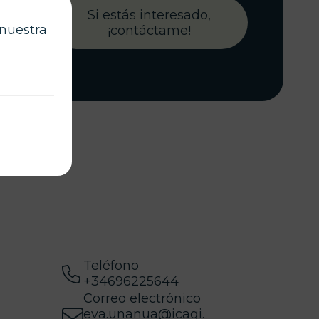
tos,
Si estás interesado,
rte a
 nuestra
¡contáctame!
ormas
es.
Teléfono
+34696225644
Correo electrónico
eva.unanua@icagi.