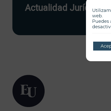
Actualidad Jurídica
Utilizam
web.
Puedes 
desactiv
Acep