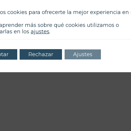
espacio donde comparto mis conocimien
ideas y herramientas legales para ayuda
os cookies para ofrecerte la mejor experiencia en
comprender mejor tus derechos y las n
que influyen en tu vida y en tus decision
aprender más sobre qué cookies utilizamos o
arlas en los
ajustes
.
tar
Rechazar
Ajustes