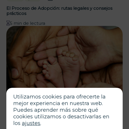
El Proceso de Adopción: rutas legales y consejos
prácticos
5 min de lectura
Utilizamos cookies para ofrecerte la
mejor experiencia en nuestra web.
Puedes aprender más sobre qué
cookies utilizamos o desactivarlas en
los
ajustes
.
marzo 24, 2026
Autor
Tags