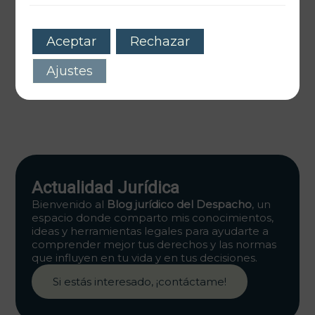
Custodia compartida: cuándo se concede y qué
valora el juez
Aceptar
Rechazar
6 min de lectura
Ajustes
Actualidad Jurídica
Bienvenido al
B
log jurídico del Despacho
, un
espacio donde comparto mis conocimientos,
ideas y herramientas legales para ayudarte a
comprender mejor tus derechos y las normas
que influyen en tu vida y en tus decisiones.
Si estás interesado, ¡contáctame!