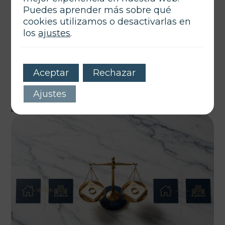
Puedes aprender más sobre qué
cookies utilizamos o desactivarlas en
los
ajustes
.
junio 17, 2026
Autor
Tags
Aceptar
Rechazar
Plan de pagos en la Ley de Segunda Oportunidad:
requisitos y elaboración estratégica para deudores
Ajustes
12 min de lectura