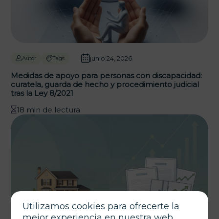
junio 24, 2026
Autor
Tags
Medidas de apoyo para personas con discapacidad:
curatela, guarda de hecho y procedimiento judicial
tras la Ley 8/2021
18 min de lectura
Utilizamos cookies para ofrecerte la
mejor experiencia en nuestra web.