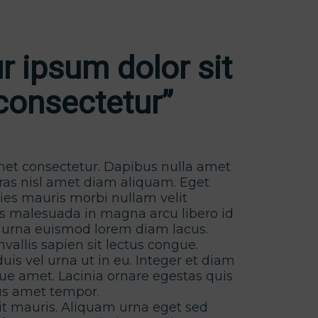
r ipsum dolor sit
consectetur”
met consectetur. Dapibus nulla amet
Cras nisl amet diam aliquam. Eget
cies mauris morbi nullam velit
as malesuada in magna arcu libero id
a urna euismod lorem diam lacus.
vallis sapien sit lectus congue.
is vel urna ut in eu. Integer et diam
ue amet. Lacinia ornare egestas quis
us amet tempor.
it mauris. Aliquam urna eget sed