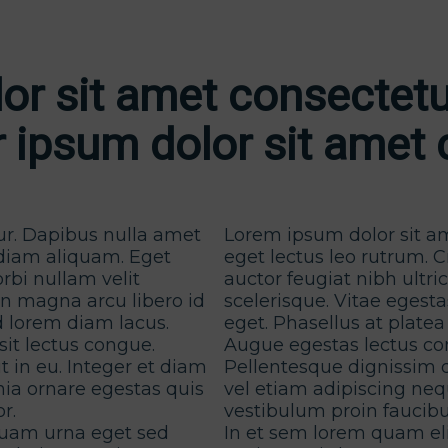
r sit amet consectetu
 ipsum dolor sit amet 
ur. Dapibus nulla amet
Lorem ipsum dolor sit a
 diam aliquam. Eget
eget lectus leo rutrum. 
rbi nullam velit
auctor feugiat nibh ultri
in magna arcu libero id
scelerisque. Vitae egest
d lorem diam lacus.
eget. Phasellus at plate
sit lectus congue.
Augue egestas lectus con
t in eu. Integer et diam
Pellentesque dignissim du
nia ornare egestas quis
vel etiam adipiscing neq
r.
vestibulum proin faucib
quam urna eget sed
In et sem lorem quam el