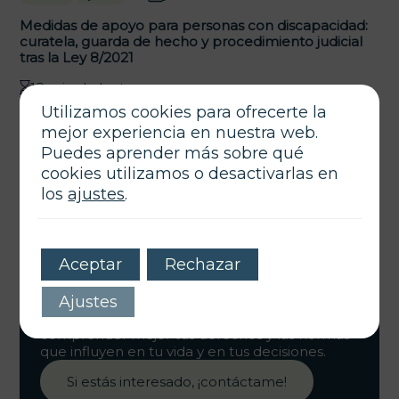
Medidas de apoyo para personas con discapacidad:
curatela, guarda de hecho y procedimiento judicial
tras la Ley 8/2021
18 min de lectura
Utilizamos cookies para ofrecerte la
mejor experiencia en nuestra web.
Puedes aprender más sobre qué
cookies utilizamos o desactivarlas en
los
ajustes
.
Actualidad Jurídica
Aceptar
Rechazar
Bienvenido al
B
log jurídico del Despacho
, un
Ajustes
espacio donde comparto mis conocimientos,
ideas y herramientas legales para ayudarte a
comprender mejor tus derechos y las normas
que influyen en tu vida y en tus decisiones.
Si estás interesado, ¡contáctame!