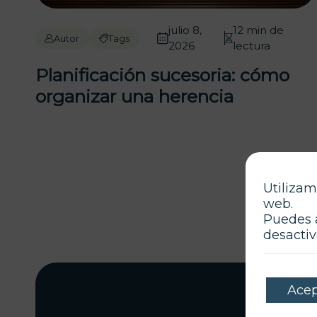
julio 8,
12 min de
Autor
Tags
2026
lectura
Planificación sucesoria: cómo
organizar una herencia
Utilizam
web.
Puedes 
desactiv
Acep