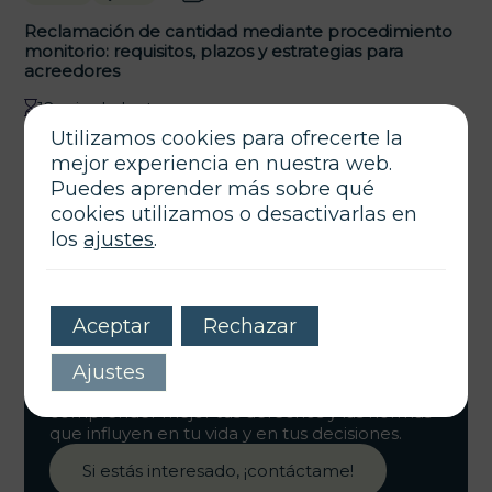
Reclamación de cantidad mediante procedimiento
monitorio: requisitos, plazos y estrategias para
acreedores
12 min de lectura
Utilizamos cookies para ofrecerte la
mejor experiencia en nuestra web.
Puedes aprender más sobre qué
cookies utilizamos o desactivarlas en
los
ajustes
.
Actualidad Jurídica
Aceptar
Rechazar
Bienvenido al
B
log jurídico del Despacho
, un
Ajustes
espacio donde comparto mis conocimientos,
ideas y herramientas legales para ayudarte a
comprender mejor tus derechos y las normas
que influyen en tu vida y en tus decisiones.
Si estás interesado, ¡contáctame!